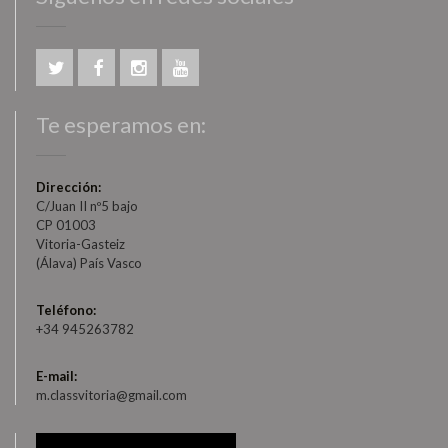
Te esperamos en:
Dirección:
C/Juan II nº5 bajo
CP 01003
Vitoria-Gasteiz
(Álava) País Vasco
Teléfono:
+34 945263782
E-mail:
m.classvitoria@gmail.com