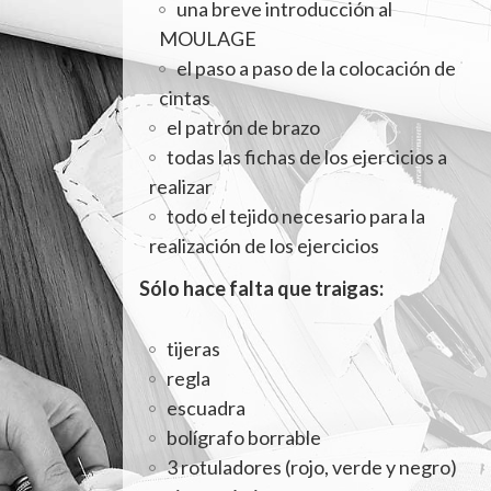
una breve introducción al
MOULAGE
el paso a paso de la colocación de
cintas
el patrón de brazo
todas las fichas de los ejercicios a
realizar
todo el tejido necesario para la
realización de los ejercicios
Sólo hace falta que traigas:
tijeras
regla
escuadra
bolígrafo borrable
3 rotuladores (rojo, verde y negro)