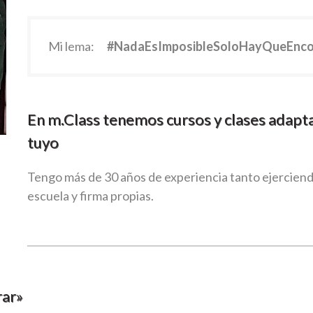
Mi lema:
#NadaEsImposibleSoloHayQueEnco
En m.Class tenemos cursos y clases adaptad
tuyo
Tengo más de 30 años de experiencia tanto ejercien
escuela y firma propias.
rar»