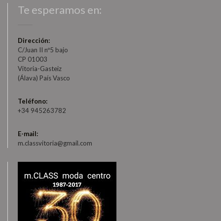
Te esperamos en:
Dirección:
C/Juan II nº5 bajo
CP 01003
Vitoria-Gasteiz
(Álava) País Vasco
Teléfono:
+34 945263782
E-mail:
m.classvitoria@gmail.com