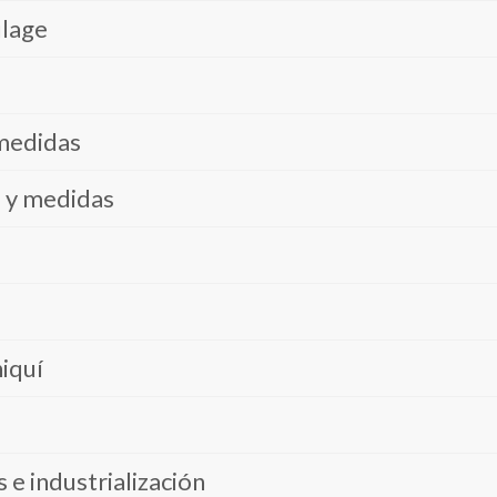
ulage
 medidas
s y medidas
iquí
e industrialización