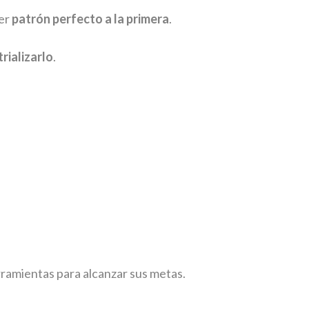
er
patrón perfecto a la primera
.
rializarlo
.
ramientas para alcanzar sus metas.