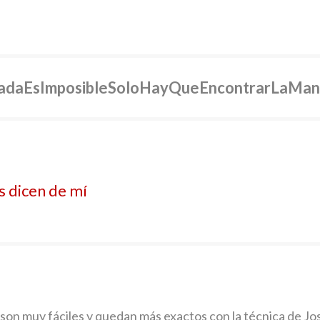
adaEsImposibleSoloHayQueEncontrarLaMan
s dicen de mí
 son muy fáciles y quedan más exactos con la técnica de Jos