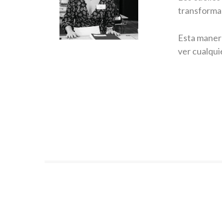
transformac
Esta manera
ver cualqui