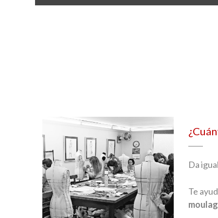
¿Cuánt
Da igual
Te ayud
moulag