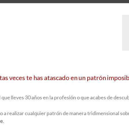
as veces te has atascado en un patrón imposib
 que lleves 30 años en la profesión o que acabes de descub
o a realizar cualquier patrón de manera tridimensional sobr
e
.