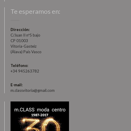
Te esperamos en:
Dirección:
C/Juan II nº5 bajo
CP 01003
Vitoria-Gasteiz
(Álava) País Vasco
Teléfono:
+34 945263782
E-mail:
m.classvitoria@gmail.com