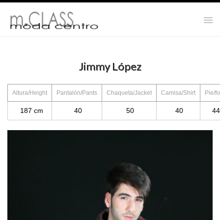
Jimmy López
Altura/Height
Pantalón/Pants
Chaqueta/Jacket
Camisa/Shirt
Pie/fo
187 cm
40
50
40
44