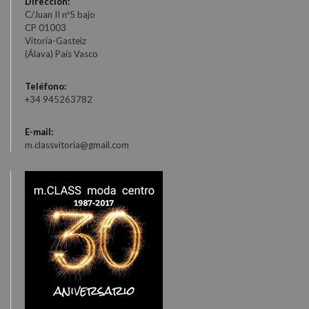
Dirección:
C/Juan II nº5 bajo
CP 01003
Vitoria-Gasteiz
(Álava) País Vasco
Teléfono:
+34 945263782
E-mail:
m.classvitoria@gmail.com