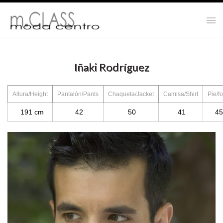
Iñaki Rodríguez
Altura/Height
Pantalón/Pants
Chaqueta/Jacket
Camisa/Shirt
Pie/fo
191 cm
42
50
41
45