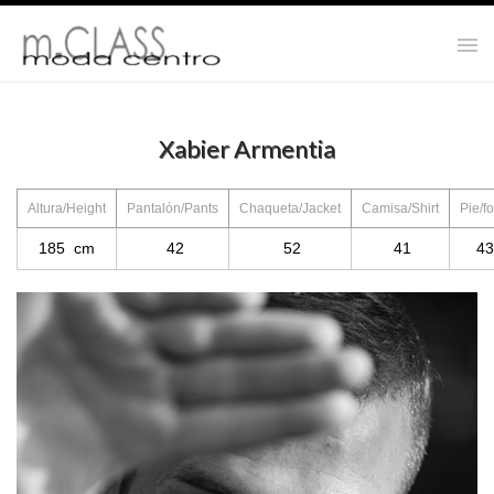
Xabier Armentia
Altura/Height
Pantalón/Pants
Chaqueta/Jacket
Camisa/Shirt
Pie/fo
185 cm
42
52
41
43