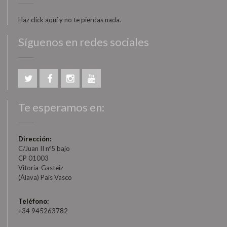
Haz click aquí y no te pierdas nada.
Síguenos en redes sociales
Te esperamos en:
Dirección:
C/Juan II nº5 bajo
CP 01003
Vitoria-Gasteiz
(Álava) País Vasco
Teléfono:
+34 945263782