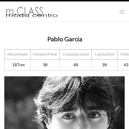
Pablo Garcia
Altura/Height
Pantalón/Pants
Chaqueta/Jacket
Camisa/Shirt
Pie/fo
187cm
38
48
39
43