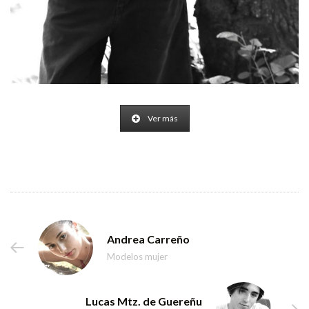
Ver más
Andrea Carreño
Modelos mujer
Lucas Mtz. de Guereñu