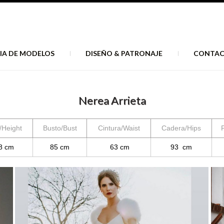
IA DE MODELOS
DISEÑO & PATRONAJE
CONTA
Nerea Arrieta
/Height
Busto/Bust
Cintura/Waist
Cadera/Hips
P
8 cm
85 cm
63 cm
93 cm