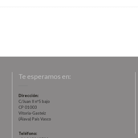
Te esperamos en:
Dirección:
C/Juan II nº5 bajo
CP 01003
Vitoria-Gasteiz
(Álava) País Vasco
Teléfono: