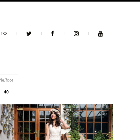
CTO
ie/foot
40