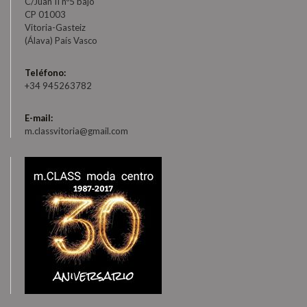
C/Juan II nº5 bajo
CP 01003
Vitoria-Gasteiz
(Álava) País Vasco
Teléfono:
+34 945263782
E-mail:
m.classvitoria@gmail.com