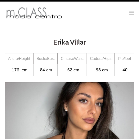
Erika Villar
Altura/Height
Busto/Bust
Cintura/Waist
Cadera/Hips
Pie/foot
176 cm
84 cm
62 cm
93 cm
40