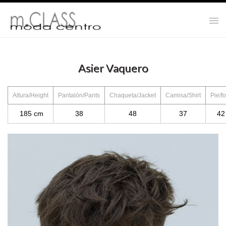
Asier Vaquero
Altura/Height
Pantalón/Pants
Chaqueta/Jacket
Camisa/Shirt
Pie/fo
185 cm
38
48
37
42