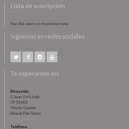
Lista de suscripción
Haz click aquí y no te pierdas nada.
Síguenos en redes sociales
Te esperamos en:
Dirección:
C/Juan II nº5 bajo
CP 01003
Vitoria-Gasteiz
(Álava) País Vasco
Teléfono: