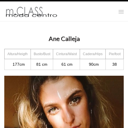
Ane Calleja
Altura/Heigth
Busto/Bust
Cintura/Waist
Cadera/Hips
Pie/foot
177cm
81 cm
61 cm
90cm
38