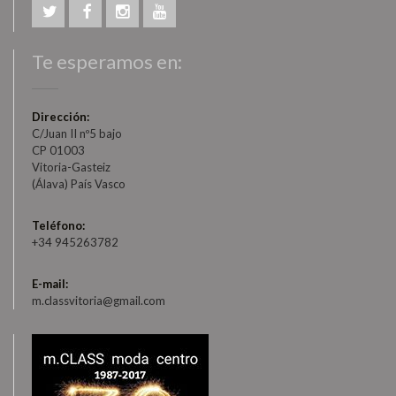
Te esperamos en:
Dirección:
C/Juan II nº5 bajo
CP 01003
Vitoria-Gasteiz
(Álava) País Vasco
Teléfono:
+34 945263782
E-mail:
m.classvitoria@gmail.com