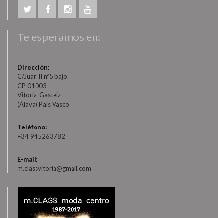
Te esperamos en:
Dirección:
C/Juan II nº5 bajo
CP 01003
Vitoria-Gasteiz
(Álava) País Vasco
Teléfono:
+34 945263782
E-mail:
m.classvitoria@gmail.com